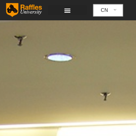
跳
至
CN
内
容