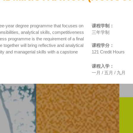
three-year degree programme that focuses on
课程学制：
sibilities, analytical skills, competitiveness
三年学制
ness programme is the requirement of a final
together will bring reflective and analytical
课程学分：
vity and managerial skills with a capstone
121 Credit Hours
课程入学：
一月 / 五月 / 九月