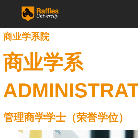
跳
至
内
容
商业学系院
商业学系
ADMINISTRA
管理商学学士（荣誉学位）