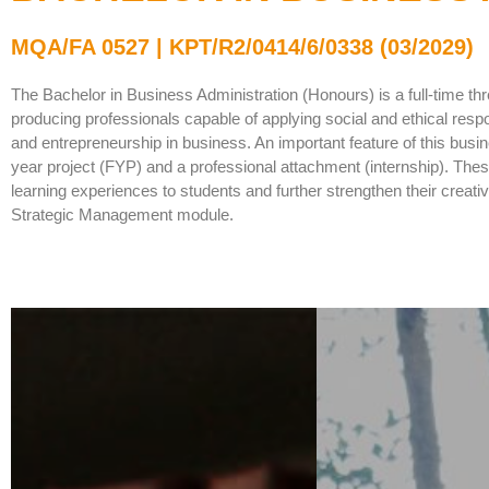
MQA/FA 0527 | KPT/R2/0414/6/0338 (03/2029)
The Bachelor in Business Administration (Honours) is a full-time 
producing professionals capable of applying social and ethical respon
and entrepreneurship in business. An important feature of this busi
year project (FYP) and a professional attachment (internship). These 
learning experiences to students and further strengthen their creati
Strategic Management module.