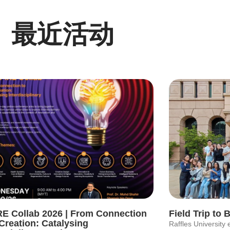
最近活动
Page
Page
Page
Page
Page
RE Collab 2026 | From Connection
Field Trip t
Creation: Catalysing
Raffles University