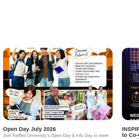
Open Day July 2026
INSPI
to Co-
Join Raffles University’s Open Day & Info Day to meet