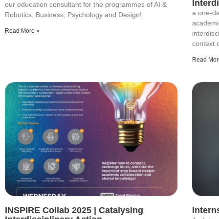
Interd
our education consultant for the programmes of AI &
a one-da
Robotics, Business, Psychology and Design!
academic
Read More »
interdisc
context 
Read Mor
INSPIRE Collab 2025 | Catalysing
Intern