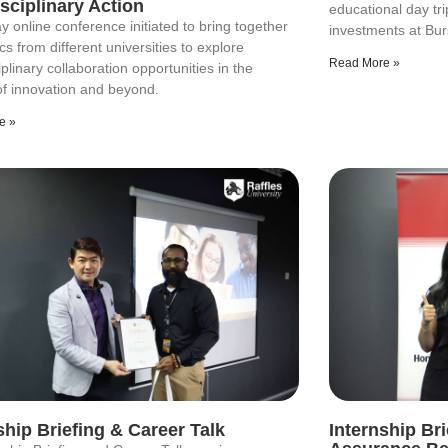
isciplinary Action
educational day trip
y online conference initiated to bring together
investments at Bur
s from different universities to explore
Read More »
iplinary collaboration opportunities in the
of innovation and beyond.
e »
ship Briefing & Career Talk
Internship Br