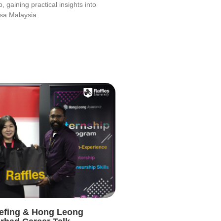
, gaining practical insights into
sa Malaysia.
iefing & Hong Leong