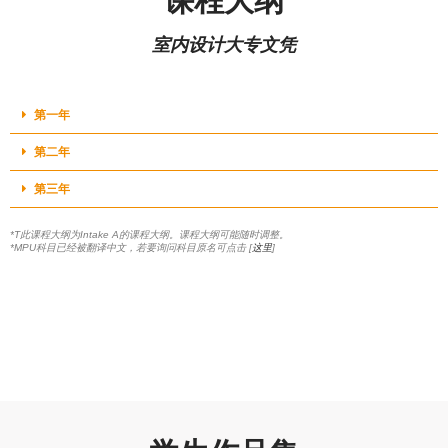
课程大纲
室内设计大专文凭
第一年
第二年
第三年
*T此课程大纲为Intake A的课程大纲。课程大纲可能随时调整。
*MPU科目已经被翻译中文，若要询问科目原名可点击 [
这里
]