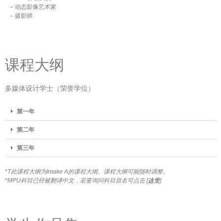
– 动态影像艺术家
– 摄影师
课程大纲
多媒体设计学士（荣誉学位）
第一年
第二年
第三年
*T此课程大纲为Intake A的课程大纲。课程大纲可能随时调整。
*MPU科目已经被翻译中文，若要询问科目原名可点击 [
这里
]