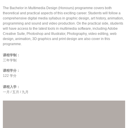
The Bachelor in Multimedia Design (Honours) programme covers both
theoretical and practical aspects of this exciting career. Students will follow a
comprehensive digital media syllabus in graphic design, art history, animation,
programming and sound and video production. On the practical side, students
will have access to the latest tools in multimedia software, including Adobe
Creative Suite, Photoshop and Illustrator, Photography, video editing, web
design, animation, 3D graphics and print design are also cover in this
programme.
课程学制：
三年学制
课程学分：
122 学分
课程入学：
一月 / 五月 / 九月