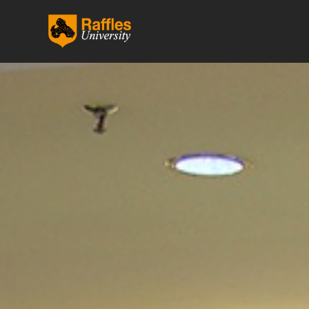
跳
至
内
容