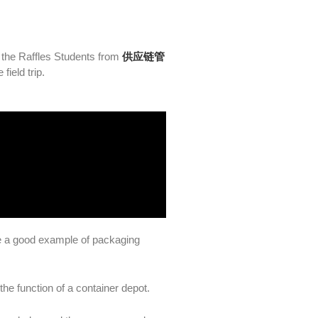
s the Raffles Students from
供应链管
field trip.
re a good example of packaging
the function of a container depot.