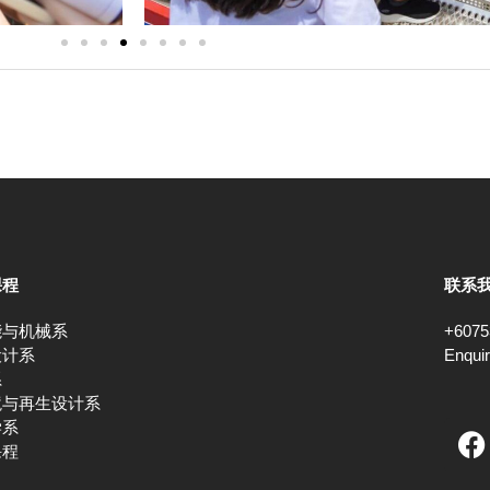
课程
联系
能与机械系
+6075
设计系
Enqui
系
境与再生设计系
F
学系
课程
a
c