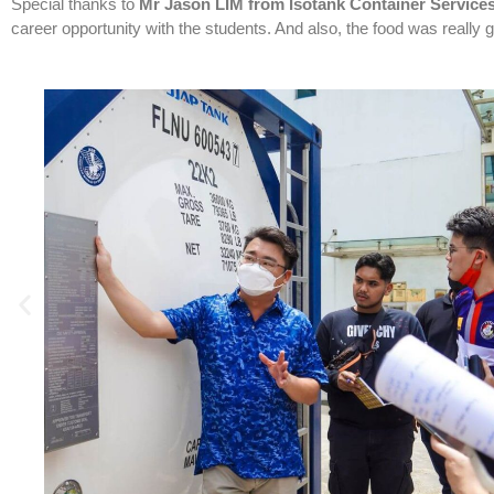
Special thanks to
Mr Jason LIM from Isotank Container Service
career opportunity with the students. And also, the food was really 