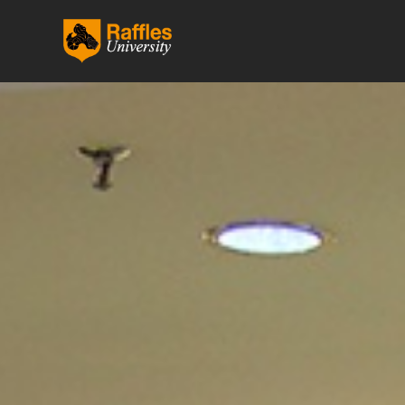
跳
至
内
容