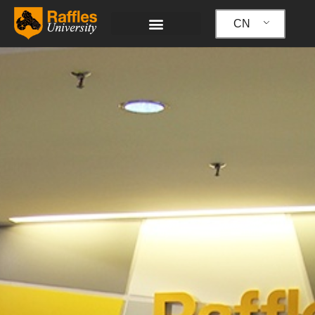
跳
至
CN
内
容