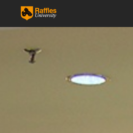
跳
至
内
容