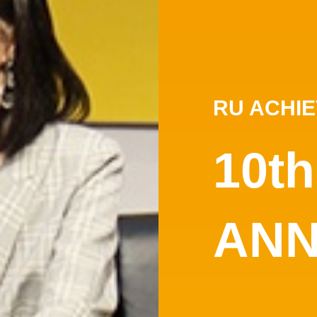
RU ACHI
10t
ANN