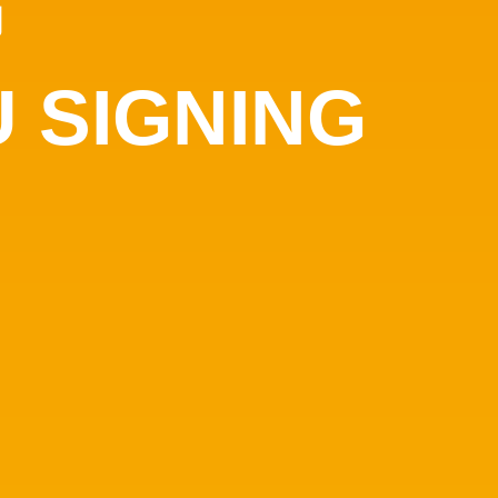
闻
 SIGNING