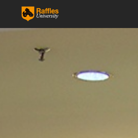
跳
至
内
容