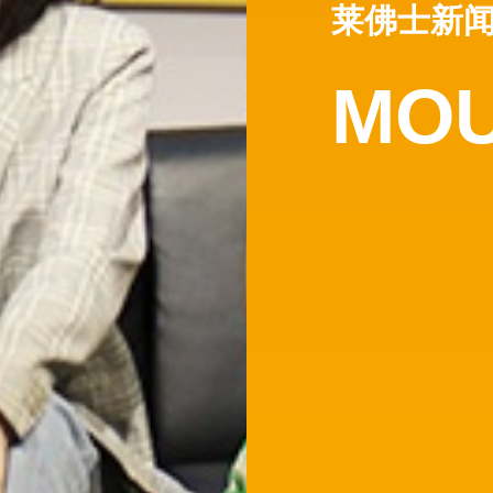
莱佛士新
MOU