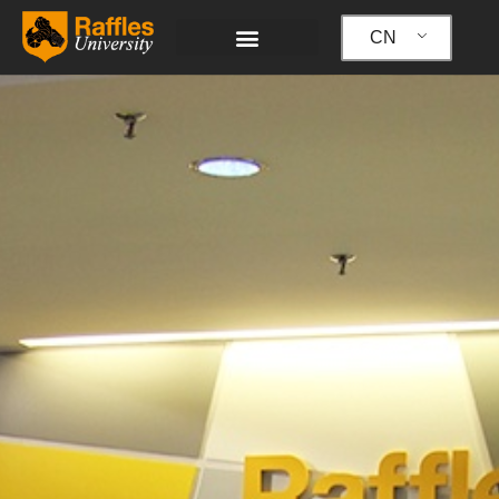
跳
至
CN
内
容