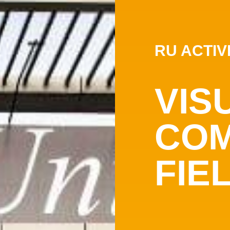
RU ACTIV
VIS
COM
FIE