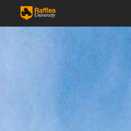
跳
至
内
容